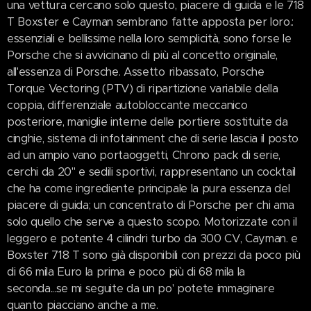
una vettura cercano solo questo, piacere di guida e le 718
T Boxster e Cayman sembrano fatte apposta per loro.:
essenziali e bellissime nella loro semplicità, sono forse le
Porsche che si avvicinano di più al concetto originale,
all'essenza di Porsche. Assetto ribassato, Porsche
Torque Vectoring (PTV) di ripartizione variabile della
coppia, differenziale autobloccante meccanico
posteriore, maniglie interne delle portiere sostituite da
cinghie, sistema di infotainment che di serie lascia il posto
ad un ampio vano portaoggetti, Chrono pack di serie,
cerchi da 20" e sedili sportivi, rappresentano un cocktail
che ha come ingrediente principale la pura essenza del
piacere di guida; un concentrato di Porsche per chi ama
solo quello che serve a questo scopo. Motorizzate con il
leggero e potente 4 cilindri turbo da 300 CV, Cayman. e
Boxster 718 T sono già disponibili con prezzi da poco più
di 66 mila Euro la prima e poco più di 68 mila la
seconda...se mi seguite da un po' potete immaginare
quanto piacciano anche a me.