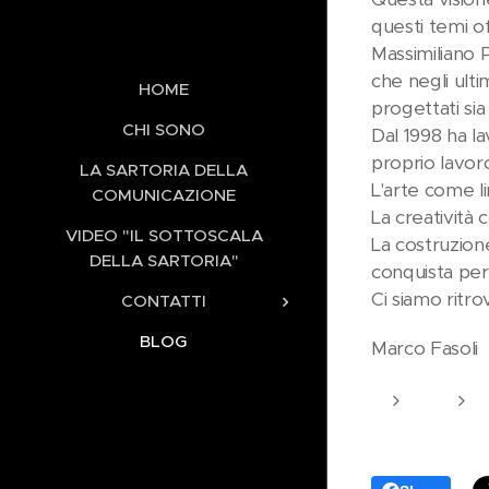
questi temi of
Massimiliano 
che negli ult
HOME
progettati si
CHI SONO
Dal 1998 ha la
proprio lavoro
LA SARTORIA DELLA
L'arte come l
COMUNICAZIONE
La creatività
VIDEO "IL SOTTOSCALA
La costruzion
DELLA SARTORIA"
conquista per
Ci siamo ritr
CONTATTI
BLOG
Marco Fasoli