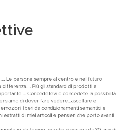
ettive
ne…. Le persone sempre al centro e nel futuro
 differenza…. Più gli standard di prodotti e
importante…. Concedetevi e concedete la possibilità
e pensiamo di dover fare vedere…ascoltare e
ie emozioni liberi da condizionamenti semantici e
stratti di miei articoli e pensieri che porto avanti
equentavo da tempo, ma che si occupa da 30 anni di