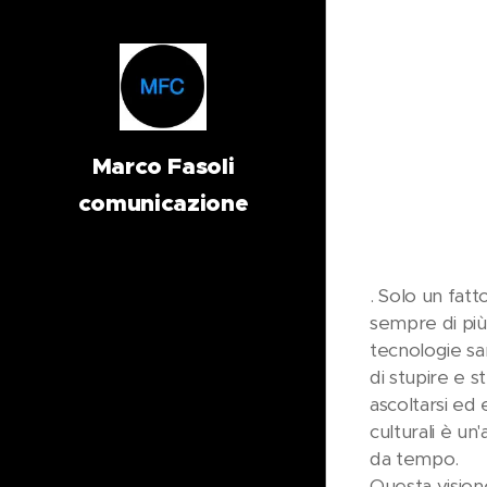
Marco Fasoli
comunicazione
. Solo un fat
sempre di più,
tecnologie sa
di stupire e 
ascoltarsi ed 
culturali è un
da tempo.
Questa vision