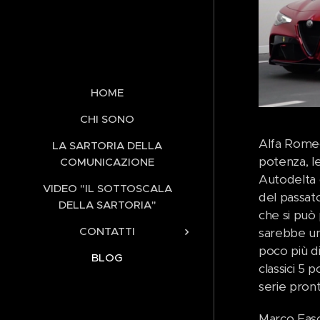
HOME
CHI SONO
Alfa Romeo 
LA SARTORIA DELLA
potenza, le
COMUNICAZIONE
Autodelta 
VIDEO "IL SOTTOSCALA
del passato
DELLA SARTORIA"
che si può 
CONTATTI
sarebbe un
poco più di
BLOG
classici 5 
serie pront
Marco Faso