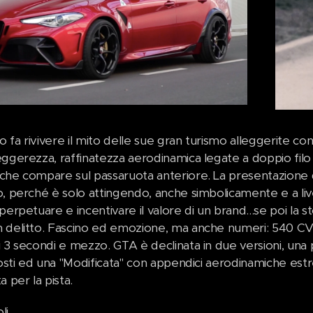
fa rivivere il mito delle sue gran turismo alleggerite co
ggerezza, raffinatezza aerodinamica legate a doppio filo c
che compare sul passaruota anteriore. La presentazione di
, perché è solo attingendo, anche simbolicamente e a livel
perpetuare e incentivare il valore di un brand...se poi la s
 delitto. Fascino ed emozione, ma anche numeri: 540 CV, 
 3 secondi e mezzo. GTA è declinata in due versioni, una p
posti ed una "Modificata" con appendici aerodinamiche estr
a per la pista.
li