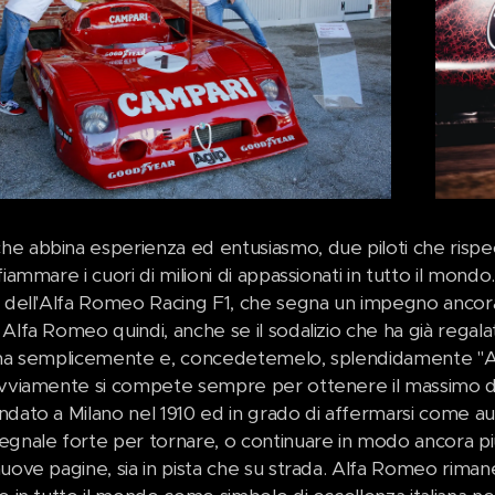
e abbina esperienza ed entusiasmo, due piloti che rispe
fiammare i cuori di milioni di appassionati in tutto il mon
a dell'Alfa Romeo Racing F1, che segna un impegno ancora
Alfa Romeo quindi, anche se il sodalizio che ha già regal
 ma semplicemente e, concedetemelo, splendidamente "Alfa
ovviamente si compete sempre per ottenere il massimo de
ndato a Milano nel 1910 ed in grado di affermarsi come a
gnale forte per tornare, o continuare in modo ancora più i
uove pagine, sia in pista che su strada. Alfa Romeo riman