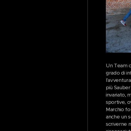
Un Team ch
grado di in
l'avventur
più Sauber 
invariato,
sportive, 
Marchio fo
anche un se
scriverne n