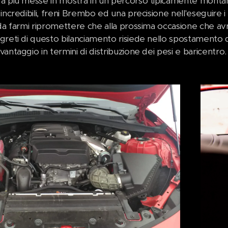
a più messe in mostra in un percorso tipicamente mont
incredibili, freni Brembo ed una precisione nell'eseguire
da farmi ripromettere che alla prossima occasione che avrò
greti di questo bilanciamento risiede nello spostamento d
antaggio in termini di distribuzione dei pesi e baricentro