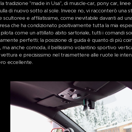
lla tradizione "made in Usa", di muscle-car, pony car, line
lla di nuovo sotto al sole. Invece no, vi racconterò una 
 scultoree e affilatissime, come inevitabile davanti ad una
resa che ha condizionato positivamente tutta la mia esper
 pilota come un attillato abito sartoriale, tutti i coman
ente perfetti; la posizione di guida è quanto di più coin
 ma anche comoda, il bellissimo volantino sportivo vertic
a vettura e precisissimo nel trasmettere alle ruote le inte
ro eccellente.