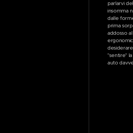
parlarvi de
insomma nu
dalle forme
prima sorp
addosso al
ergonomicam
desiderare,
"sentire" l
auto davve