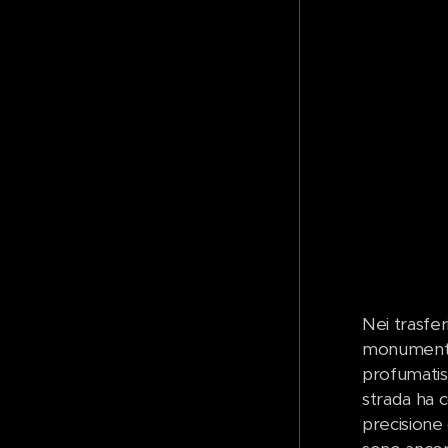
Nei trasfe
monumental
profumatiss
strada ha c
precisione 