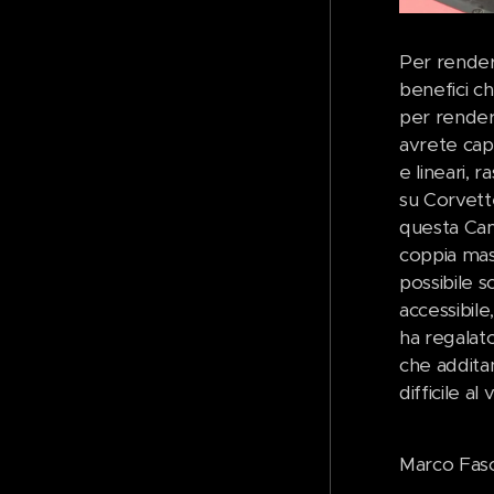
Per rendere
benefici c
per render
avrete capi
e lineari, 
su Corvette
questa Cam
coppia mas
possibile s
accessibile
ha regalato
che additan
difficile a
Marco Faso