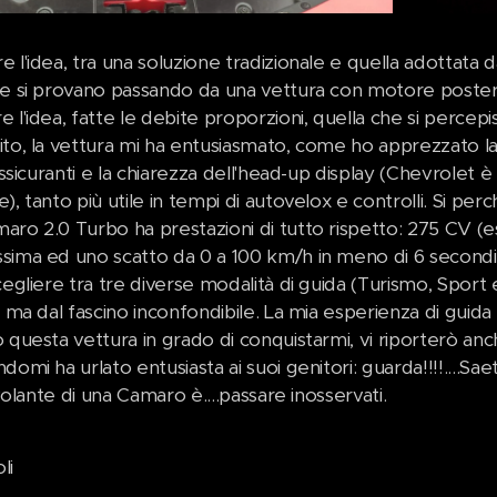
 l'idea, tra una soluzione tradizionale e quella adottata da
he si provano passando da una vettura con motore poster
e l'idea, fatte le debite proporzioni, quella che si perc
to, la vettura mi ha entusiasmato, come ho apprezzato la 
rassicuranti e la chiarezza dell'head-up display (Chevrolet 
), tanto più utile in tempi di autovelox e controlli. Si perc
aro 2.0 Turbo ha prestazioni di tutto rispetto: 275 CV (
sima ed uno scatto da 0 a 100 km/h in meno di 6 secondi.
cegliere tra tre diverse modalità di guida (Turismo, Sport 
, ma dal fascino inconfondibile. La mia esperienza di guida
 questa vettura in grado di conquistarmi, vi riporterò anc
domi ha urlato entusiasta ai suoi genitori: guarda!!!!....Sae
l volante di una Camaro è....passare inosservati.
li