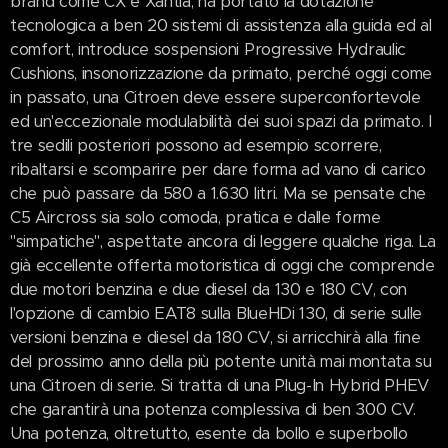
brand come CX e Xantia, ha portato la dotazione
tecnologica a ben 20 sistemi di assistenza alla guida ed al
comfort, introduce sospensioni Progressive Hydraulic
Cushions, insonorizzazione da primato, perché oggi come
in passato, una Citroen deve essere superconfortevole
ed un'eccezionale modulabilità dei suoi spazi da primato. I
tre sedili posteriori possono ad esempio scorrere,
ribaltarsi e scomparire per dare forma ad vano di carico
che può passare da 580 a 1.630 litri. Ma se pensate che
C5 Aircross sia solo comoda, pratica e dalle forme
"simpatiche", aspettate ancora di leggere qualche riga. La
già eccellente offerta motoristica di oggi che comprende
due motori benzina e due diesel da 130 e 180 CV, con
l'opzione di cambio EAT8 sulla BlueHDi 130, di serie sulle
versioni benzina e diesel da 180 CV, si arricchirà alla fine
del prossimo anno della più potente unità mai montata su
una Citroen di serie. Si tratta di una Plug-In Hybrid PHEV
che garantirà una potenza complessiva di ben 300 CV.
Una potenza, oltretutto, esente da bollo e superbollo