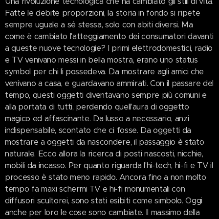
Una rivoluzione tecnologica che ha cambiato gli stili di vita.
Fatte le debite proporzioni, la storia in fondo si ripete
sempre uguale a sé stessa, solo con abiti diversi. Ma
come è cambiato l'atteggiamento dei consumatori davanti
a queste nuove tecnologie? I primi elettrodomestici, radio
e TV venivano messi in bella mostra, erano uno status
symbol per chi li possedeva. Da mostrare agli amici che
venivano a casa, e guardavano ammirati. Con il passare del
tempo, questi oggetti diventavano sempre più comuni e
alla portata di tutti, perdendo quell'aura di oggetto
magico ed affascinante. Da lusso a necessario, anzi
indispensabile, scontato che ci fosse. Da oggetti da
mostrare a oggetti da nascondere, il passaggio è stato
naturale. Ecco allora la ricerca di posti nascosti, nicchie,
mobili da incasso. Per quanto riguarda l'hi-tech, hi-fi e TV il
processo è stato meno rapido. Ancora fino a non molto
tempo fa maxi schermi TV e hi-fi monumentali con
diffusori scultorei, sono stati esibiti come simbolo. Oggi
anche per loro le cose sono cambiate. Il massimo della