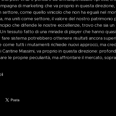
mpagna di marketing che va proprio in questa direzione, C
n settore, come quello vinicolo che non ha eguali nel mond
da, ma uniti come settore, il valore del nostro patrimonio
cipio che difende le nostre eccellenze, trovo che sia un mo
 Un tessuto fatto di una miriade di player che hanno quasi
r fare sistema potrebbero ottenere risultati ancora superi
 e come tutti i mutamenti richiede nuovi approcci, ma cre
 Cantine Massimi, va proprio in questa direzione: profondo 
ltare le proprie peculiarità, ma affrontare il mercato, so
li