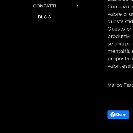
CONTATTI
Con una ca
valore di u
BLOG
questa sfi
Questo prin
produttivi.
se uniti pe
mentalità,
proposta di
valori, esa
Marco Faso
Share