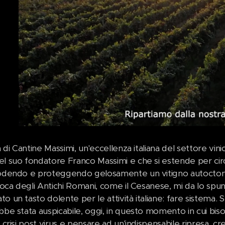
va di Cantine Massimi, un'eccellenza italiana del settore vin
l suo fondatore Franco Massimi e che si estende per circa
todendo e proteggendo gelosamente un vitigno autoctono 
'epoca degli Antichi Romani, come il Cesanese, mi da lo sp
o un tasto dolente per le attività italiane: fare sistema. Se
bbe stata auspicabile, oggi, in questo momento in cui bis
a crisi post virus e pensare ad un'indispensabile ripresa, c