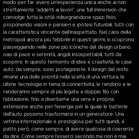
modo per far vivere un'esperienza unica anche ai non
strettamente "addetti ai lavori", una full immersion che
coinvolge tutta la città ridisegnandone spazi fisici,
proponendo visioni e pensieri e ipotesi futuribili, tutti con
la caratteristica vincente dell'inaspettato. Nel caos della
metropoli ancora più febbrile in questi giorni, si scoprono
passeggiando nelle zone più iconiche del design urbano,
oasi di pace e serenità, angoli insospettabili, tutti da
scoprire. In questo fermento di idee e creatività, le case
auto, da sempre, sono protagoniste. Il design del resto
rimane una delle priorità nella scelta di una vettura, le
ultime tecnologie in tema di connettività, le rendono e le
renderanno sempre di più legate a doppio filo con
l'abitazione, fino a diventarne una vera e propria
estensione anche per l'energia per la quale le batterie
dell'auto possono trasformarsi in un generatore. Una
vetrina internazionale e prestigiosa per tutti quindi, a
patto però, come sempre, di avere qualcosa di coerente
da dire. Come sempre l'esserci secondo me non è mai