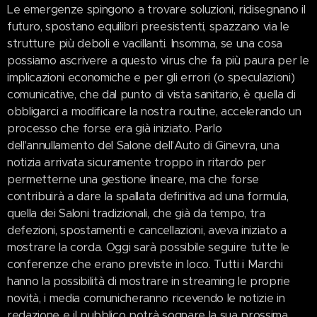
Le emergenze spingono a trovare soluzioni, ridisegnano il
futuro, spostano equilibri preesistenti, spazzano via le
strutture più deboli e vacillanti. Insomma, se una cosa
possiamo ascrivere a questo virus che fa più paura per le
implicazioni economiche e per gli errori (o speculazioni)
comunicative, che dal punto di vista sanitario, è quella di
obbligarci a modificare la nostra routine, accelerando un
processo che forse era già iniziato. Parlo
dell'annullamento del Salone dell'Auto di Ginevra, una
notizia arrivata sicuramente troppo in ritardo per
permetterne una gestione lineare, ma che forse
contribuirà a dare la spallata definitiva ad una formula,
quella dei Saloni tradizionali, che già da tempo, tra
defezioni, spostamenti e cancellazioni, aveva iniziato a
mostrare la corda. Oggi sarà possibile seguire tutte le
conferenze che erano previste in loco. Tutti i Marchi
hanno la possibilità di mostrare in streaming le proprie
novità, i media comunicheranno ricevendo le notizie in
redazione e il pubblico potrà sognare la sua prossima