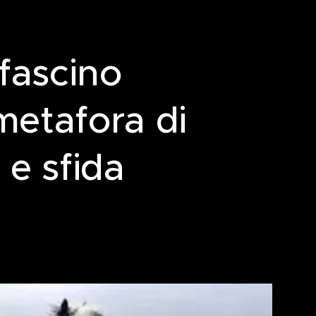
e fascino
metafora di
 e sfida