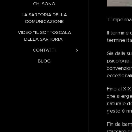
CHI SONO
LA SARTORIA DELLA
"L'impennat
COMUNICAZIONE
VIDEO "IL SOTTOSCALA
Il termine 
DELLA SARTORIA"
termine ital
CONTATTI
Già dalla s
psicologia.
BLOG
convenzione
eccezionalit
Fino al XIX
che si erg
naturale de
gesto è ri
Fin da bamb
staccare da