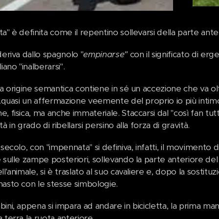
a" è definita come il repentino sollevarsi della parte anter
deriva dallo spagnolo "
empinarse"
con il significato di erg
iano "inalberarsi".
ua origine semantica contiene in sé un accezione che va ol
..quasi un affermazione veemente del proprio io più intim
, fisica, ma anche immateriale. Staccarsi dal "così fan tutti
à in grado di ribellarsi persino alla forza di gravità.
 secolo, con "impennata" si definiva, infatti, il movimento d
e sulle zampe posteriori, sollevando la parte anteriore d
ll'animale, si è traslato al suo cavaliere e, dopo la sostitu
masto con le stesse simbologie.
ini, appena si impara ad andare in bicicletta, la prima mano
 terra la ruota anteriore.