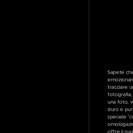
Sapete che 
emozionano 
tracciare 
fotografia
una foto, 
duro e pur
speciale "c
omologazio
offre il nu