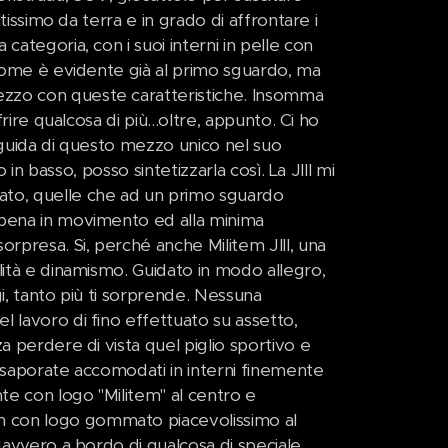
tissimo da terra e in grado di affrontare i
categoria, con i suoi interni in pelle con
 come è evidente già al primo sguardo, ma
ezzo con queste caratteristiche. Insomma
rire qualcosa di più...oltre, appunto. Ci ho
 guida di questo mezzo unico nel suo
 in basso, posso sintetizzarla così. La JIII mi
ato, quelle che ad un primo sguardo
ppena in movimento ed alla minima
orpresa. Si, perché anche Militem JIII, una
lità e dinamismo. Guidato in modo allegro,
gi, tanto più ti sorprende. Nessuna
 lavoro di fino effettuato su assetto,
a perdere di vista quel piglio sportivo e
 assaporate accomodati in interni finemente
nte con logo "Militem" al centro e
m con logo gommato piacevolissimo al
davvero a bordo di qualcosa di speciale.