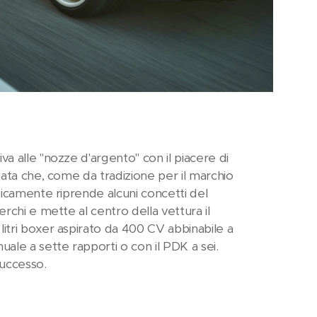
a alle "nozze d'argento" con il piacere di
tata che, come da tradizione per il marchio
ticamente riprende alcuni concetti del
rchi e mette al centro della vettura il
itri boxer aspirato da 400 CV abbinabile a
ale a sette rapporti o con il PDK a sei.
successo.