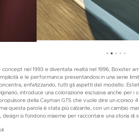
oncept nel 1993 e diventata realtà nel 1996, Boxster arriv
emplicità e le performance presentandosi in una serie limi
ncentra, enfatizzando, tutti gli aspetti del modello. Este
ginario, introduce una colorazione esclusiva anche per i ce
 propulsore della Cayman GTS che vuole dire un iconico 4 l
mai questa parola è stata più calzante, con un cambio manu
, design si fondono insieme per raccontare una storia di 
li