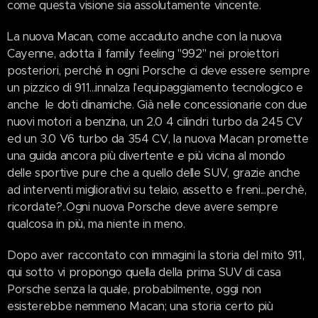
come questa visione sia assolutamente vincente.
La nuova Macan, come accaduto anche con la nuova
Cayenne, adotta il family feeling "992" nei proiettori
posteriori, perché in ogni Porsche ci deve essere sempre
un pizzico di 911...innalza l'equipaggiamento tecnologico e
anche le doti dinamiche. Già nelle concessionarie con due
nuovi motori a benzina, un 2.0 4 cilindri turbo da 245 CV
ed un 3.0 V6 turbo da 354 CV, la nuova Macan promette
una guida ancora più divertente e più vicina al mondo
delle sportive pure che a quello delle SUV, grazie anche
ad interventi migliorativi su telaio, assetto e freni...perchè,
ricordate?..Ogni nuova Porsche deve avere sempre
qualcosa in più, ma niente in meno.
Dopo aver raccontato con immagini la storia del mito 911,
qui sotto vi propongo quella della prima SUV di casa
Porsche senza la quale, probabilmente, oggi non
esisterebbe nemmeno Macan; una storia certo più