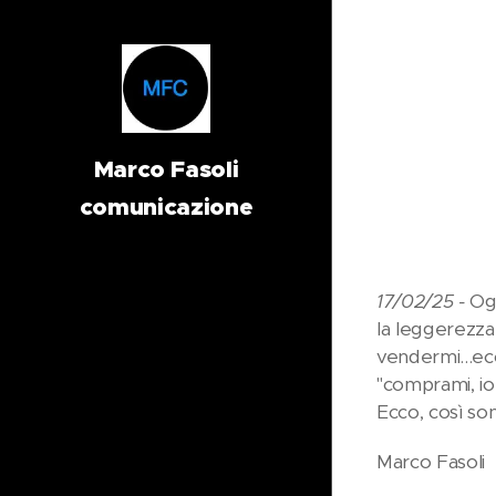
Marco Fasoli
comunicazione
17/02/25 -
Og
la leggerezza
vendermi...ec
"comprami, io 
Ecco, così so
Marco Fasoli