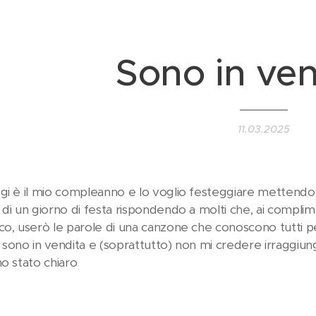
Sono in vend
11.03.2025
gi è il mio compleanno e lo voglio festeggiare mettendom
 di un giorno di festa rispondendo a molti che, ai compl
co, userò le parole di una canzone che conoscono tutti pe
sono in vendita e (soprattutto) non mi credere irraggiungib
no stato chiaro😉